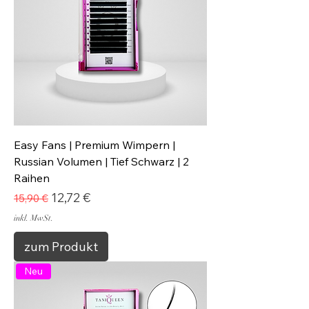
Easy Fans | Premium Wimpern |
Russian Volumen | Tief Schwarz | 2
Raihen
Standardpreis
Sale-Preis
12,72 €
15,90 €
inkl. MwSt.
zum Produkt
Neu