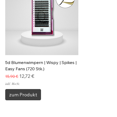
5d Blumenwimpern | Wispy | Spikes |
Easy Fans (720 Stk.)
Standardpreis
Sale-Preis
12,72 €
15,90 €
inkl. MwSt.
zum Produkt