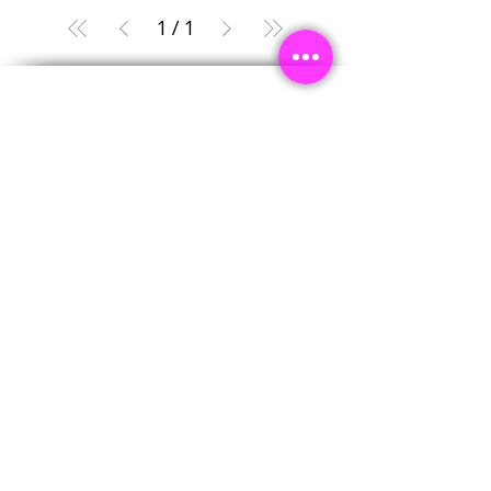
1
/
1
NEWSLETT
ER
Email
*
Abonnieren
Ja, ich möchte den Newsletter 
abonnieren.
WhatsApp Kanal beitreten