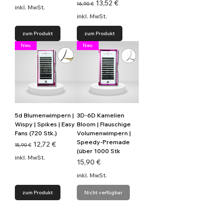
Standardpreis
Sale-Preis
13,52 €
16,90 €
inkl. MwSt.
inkl. MwSt.
zum Produkt
zum Produkt
Neu
Neu
5d Blumenwimpern |
3D-6D Kamelien
Wispy | Spikes | Easy
Bloom | Flauschige
Fans (720 Stk.)
Volumenwimpern |
Speedy-Premade
Standardpreis
Sale-Preis
12,72 €
15,90 €
(über 1000 Stk
inkl. MwSt.
Preis
15,90 €
inkl. MwSt.
zum Produkt
Nicht verfügbar