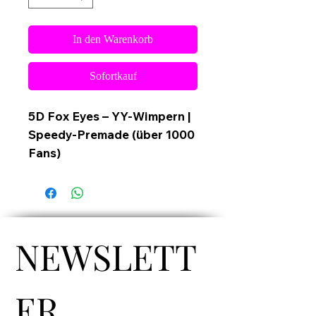
In den Warenkorb
Sofortkauf
5D Fox Eyes – YY-Wimpern |
Speedy-Premade (über 1000
Fans)
Maximaler Volumen-Look in
Rekordzeit für den perfekten
Foxy-Effekt!
NEWSLETT
Entdecke unsere exklusiven
5D Fox Eyes Speedy-
Premade Wimpern
, gefertigt
ER
in YY-Form die ideale Wahl für