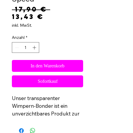
Standardpreis
 17,90 € 
Sale-
13,43 €
Preis
inkl. MwSt.
Anzahl
*
In den Warenkorb
Sofortkauf
Unser transparenter
Wimpern-Bonder ist ein
unverzichtbares Produkt zur
Verbesserung der Haftung
und Haltbarkeit bei der